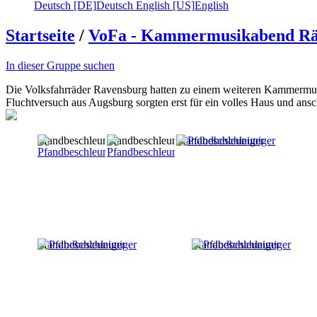
Deutsch [DE]
Deutsch
English [US]
English
Startseite
/
VoFa - Kammermusikabend Rä
In dieser Gruppe suchen
Die Volksfahrräder Ravensburg hatten zu einem weiteren Kammermu
Fluchtversuch aus Augsburg sorgten erst für ein volles Haus und ansc
Pfandbeschleuniger
Pfandbeschleuniger
Pfandbeschleuniger
Pfandbeschleuniger
Pfandbeschleuniger