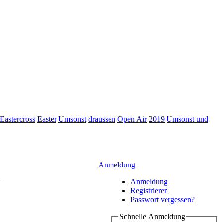
Eastercross
Easter
Umsonst
draussen
Open Air
2019
Umsonst und
Anmeldung
Anmeldung
Registrieren
Passwort vergessen?
Schnelle Anmeldung