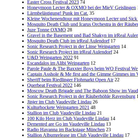
Easter Cross Festival 2023
74
Honeymoon Lecter & OXMO bei der MieV Geislingen
Lärmbelästigung! Punk im Cat.
35
Kleine Wochenendtour mit Honeymoon Lecter und Sick 
Mosquito Death Club und Icarus Orchestra in der Räube
Juze Tonne OXMO
28
Gravel in the Basement und Bad Shakyn im irReal Aule
Mosquito Death Club im irReal Aulendorf
17
Sonic Research Project in der Linse Weingarten
14
Sonic Research Project im irReal Aulendorf
24
U&D Weingarten 2022
91
Escandalos im Alibi Weingarten
12
Parole Paule & The Baxxter Boys beim WO Festival We
Captain Asshole & Me first and the Gimme Gimmes im V
Sheriff beim Riedlinger Flohmarkt Open Air
22
Querbeat Festival 2022
146
Moscow Death Brigade und The Baboon Show im Vaude
Sonic Research Project in der Räuberhöhle Ravensburg
Jinjer im Club Vaudeville Lindau
26
Kulturhockete Weingarten 2021
48
Stallion im Club Vaudeville Lindau
21
100 Kilo Herz im Club Vaudeville Lindau
14
Demented are Go im Vaudeville Lindau
13
Radio Havanna im Backstage München
23
Stallion Albumrelease im Club Vaudeville Lindau
17