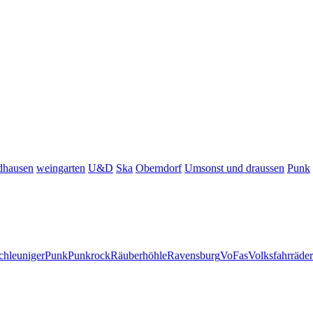
dhausen
weingarten
U&D
Ska
Oberndorf
Umsonst und draussen
Punk
chleuniger
Punk
Punkrock
Räuberhöhle
Ravensburg
VoFas
Volksfahrräder