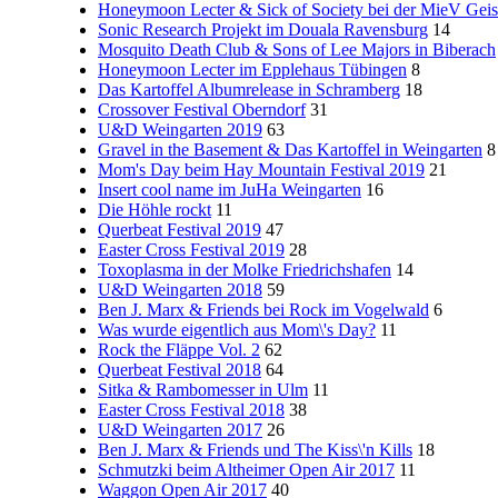
Honeymoon Lecter & Sick of Society bei der MieV Geis
Sonic Research Projekt im Douala Ravensburg
14
Mosquito Death Club & Sons of Lee Majors in Biberach
Honeymoon Lecter im Epplehaus Tübingen
8
Das Kartoffel Albumrelease in Schramberg
18
Crossover Festival Oberndorf
31
U&D Weingarten 2019
63
Gravel in the Basement & Das Kartoffel in Weingarten
8
Mom's Day beim Hay Mountain Festival 2019
21
Insert cool name im JuHa Weingarten
16
Die Höhle rockt
11
Querbeat Festival 2019
47
Easter Cross Festival 2019
28
Toxoplasma in der Molke Friedrichshafen
14
U&D Weingarten 2018
59
Ben J. Marx & Friends bei Rock im Vogelwald
6
Was wurde eigentlich aus Mom\'s Day?
11
Rock the Fläppe Vol. 2
62
Querbeat Festival 2018
64
Sitka & Rambomesser in Ulm
11
Easter Cross Festival 2018
38
U&D Weingarten 2017
26
Ben J. Marx & Friends und The Kiss\'n Kills
18
Schmutzki beim Altheimer Open Air 2017
11
Waggon Open Air 2017
40