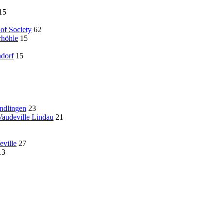
15
of Society
62
rhöhle
15
ndorf
15
ndlingen
23
audeville Lindau
21
ville
27
13