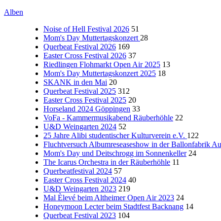
Alben
Noise of Hell Festival 2026
51
Mom's Day Muttertagskonzert
28
Querbeat Festival 2026
169
Easter Cross Festival 2026
37
Riedlingen Flohmarkt Open Air 2025
13
Mom's Day Muttertagskonzert 2025
18
SKANK in den Mai
20
Querbeat Festival 2025
312
Easter Cross Festival 2025
20
Horseland 2024 Göppingen
33
VoFa - Kammermusikabend Räuberhöhle
22
U&D Weingarten 2024
52
25 Jahre Alibi studentischer Kulturverein e.V.
122
Fluchtversuch Albumreseaseshow in der Ballonfabrik A
Mom's Day und Deitschrogg im Sonnenkeller
24
The Icarus Orchestra in der Räuberhöhle
11
Querbeatfestival 2024
57
Easter Cross Festival 2024
40
U&D Weingarten 2023
219
Mal Èlevé beim Altheimer Open Air 2023
24
Honeymoon Lecter beim Stadtfest Backnang
14
Querbeat Festival 2023
104