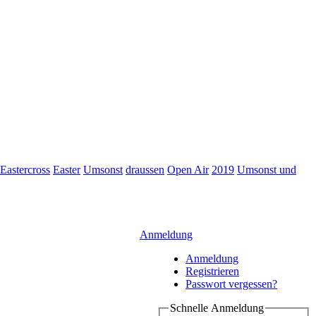
Eastercross
Easter
Umsonst
draussen
Open Air
2019
Umsonst und
Anmeldung
Anmeldung
Registrieren
Passwort vergessen?
Schnelle Anmeldung