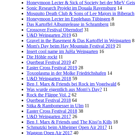
Honeymoon Lecter & Sick of Society bei der MieV Geis
Sonic Research Projekt im Douala Ravensburg
14
Mosquito Death Club & Sons of Lee Majors in Biberach
Honeymoon Lecter im Epplehaus Tübingen
8
Das Kartoffel Albumrelease in Schramberg
18
Crossover Festival Oberndorf
31
U&D Weingarten 2019
63
Gravel in the Basement & Das Kartoffel in Weingarten
8
Mom's Day beim Hay Mountain Festival 2019
21
Insert cool name im JuHa Weingarten
16
Die Höhle rockt
11
Querbeat Festival 2019
47
Easter Cross Festival 2019
28
Toxoplasma in der Molke Friedrichshafen
14
U&D Weingarten 2018
59
Ben J. Marx & Friends bei Rock im Vogelwald
6
Was wurde eigentlich aus Mom\'s Day?
11
Rock the Fläppe Vol. 2
62
Querbeat Festival 2018
64
Sitka & Rambomesser in Ulm
11
Easter Cross Festival 2018
38
U&D Weingarten 2017
26
Ben J. Marx & Friends und The Kiss\'n Kills
18
Schmutzki beim Altheimer Open Air 2017
11
Waggon Open Air 2017
40