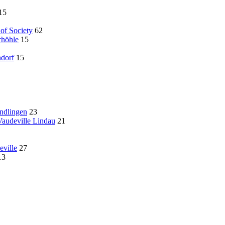
15
of Society
62
rhöhle
15
ndorf
15
ndlingen
23
audeville Lindau
21
ville
27
13