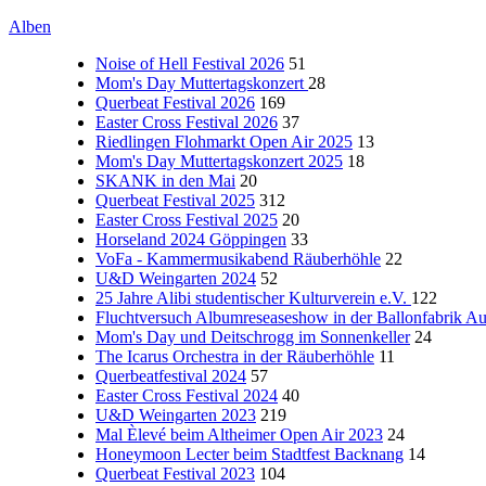
Alben
Noise of Hell Festival 2026
51
Mom's Day Muttertagskonzert
28
Querbeat Festival 2026
169
Easter Cross Festival 2026
37
Riedlingen Flohmarkt Open Air 2025
13
Mom's Day Muttertagskonzert 2025
18
SKANK in den Mai
20
Querbeat Festival 2025
312
Easter Cross Festival 2025
20
Horseland 2024 Göppingen
33
VoFa - Kammermusikabend Räuberhöhle
22
U&D Weingarten 2024
52
25 Jahre Alibi studentischer Kulturverein e.V.
122
Fluchtversuch Albumreseaseshow in der Ballonfabrik A
Mom's Day und Deitschrogg im Sonnenkeller
24
The Icarus Orchestra in der Räuberhöhle
11
Querbeatfestival 2024
57
Easter Cross Festival 2024
40
U&D Weingarten 2023
219
Mal Èlevé beim Altheimer Open Air 2023
24
Honeymoon Lecter beim Stadtfest Backnang
14
Querbeat Festival 2023
104