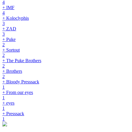
4
+ IMF
4
+ Koloclyphis
3
+ ZAD
3
+ Puke
2
+ Sortout
2
+ The Puke Brothers
2
+ Brothers
2
+ Bloody Presssack
1
+ From our eyes
1
+ eyes
1
+ Presssack
1