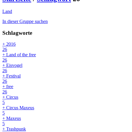
Land
In dieser Gruppe suchen
Schlagworte
+ 2016
26
+ Land of the free
26
+ Eisvogel
26
+ Festival
26
+ free
26
+ Circus
5
+ Circus Maxeus
5
+ Maxeus
5
+ Trashpunk