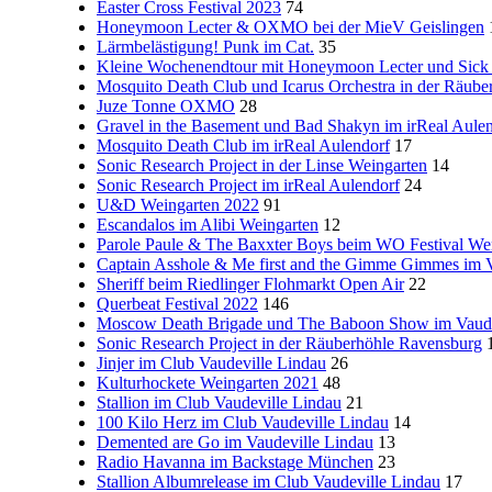
Easter Cross Festival 2023
74
Honeymoon Lecter & OXMO bei der MieV Geislingen
Lärmbelästigung! Punk im Cat.
35
Kleine Wochenendtour mit Honeymoon Lecter und Sick 
Mosquito Death Club und Icarus Orchestra in der Räube
Juze Tonne OXMO
28
Gravel in the Basement und Bad Shakyn im irReal Aule
Mosquito Death Club im irReal Aulendorf
17
Sonic Research Project in der Linse Weingarten
14
Sonic Research Project im irReal Aulendorf
24
U&D Weingarten 2022
91
Escandalos im Alibi Weingarten
12
Parole Paule & The Baxxter Boys beim WO Festival We
Captain Asshole & Me first and the Gimme Gimmes im V
Sheriff beim Riedlinger Flohmarkt Open Air
22
Querbeat Festival 2022
146
Moscow Death Brigade und The Baboon Show im Vaude
Sonic Research Project in der Räuberhöhle Ravensburg
Jinjer im Club Vaudeville Lindau
26
Kulturhockete Weingarten 2021
48
Stallion im Club Vaudeville Lindau
21
100 Kilo Herz im Club Vaudeville Lindau
14
Demented are Go im Vaudeville Lindau
13
Radio Havanna im Backstage München
23
Stallion Albumrelease im Club Vaudeville Lindau
17