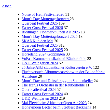
Alben
Noise of Hell Festival 2026
51
Mom's Day Muttertagskonzert
28
Querbeat Festival 2026
169
Easter Cross Festival 2026
37
Riedlingen Flohmarkt Open Air 2025
13
Mom's Day Muttertagskonzert 2025
18
SKANK in den Mai
20
Querbeat Festival 2025
312
Easter Cross Festival 2025
20
Horseland 2024 Göppingen
33
VoFa - Kammermusikabend Räuberhöhle
22
U&D Weingarten 2024
52
25 Jahre Alibi studentischer Kulturverein e.V.
122
Fluchtversuch Albumreseaseshow in der Ballonfabrik
Augsburg
20
Mom's Day und Deitschrogg im Sonnenkeller
24
The Icarus Orchestra in der Räuberhöhle
11
Querbeatfestival 2024
57
Easter Cross Festival 2024
40
U&D Weingarten 2023
219
Mal Èlevé beim Altheimer Open Air 2023
24
Honeymoon Lecter beim Stadtfest Backnang
14