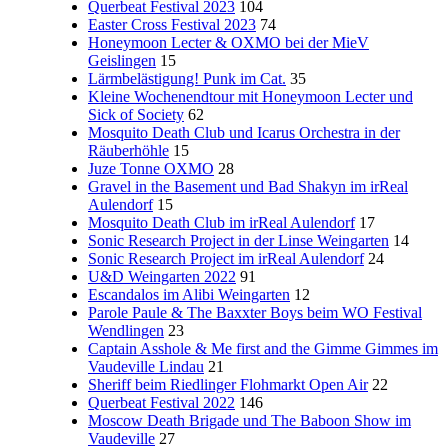
Querbeat Festival 2023
104
Easter Cross Festival 2023
74
Honeymoon Lecter & OXMO bei der MieV
Geislingen
15
Lärmbelästigung! Punk im Cat.
35
Kleine Wochenendtour mit Honeymoon Lecter und
Sick of Society
62
Mosquito Death Club und Icarus Orchestra in der
Räuberhöhle
15
Juze Tonne OXMO
28
Gravel in the Basement und Bad Shakyn im irReal
Aulendorf
15
Mosquito Death Club im irReal Aulendorf
17
Sonic Research Project in der Linse Weingarten
14
Sonic Research Project im irReal Aulendorf
24
U&D Weingarten 2022
91
Escandalos im Alibi Weingarten
12
Parole Paule & The Baxxter Boys beim WO Festival
Wendlingen
23
Captain Asshole & Me first and the Gimme Gimmes im
Vaudeville Lindau
21
Sheriff beim Riedlinger Flohmarkt Open Air
22
Querbeat Festival 2022
146
Moscow Death Brigade und The Baboon Show im
Vaudeville
27