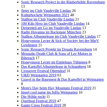
Sonic Research Project in der Räuberhöhle Ravensburg
13
Jinjer im Club Vaudeville Lindau
26
Kulturhockete Weingarten 2021
48
Stallion im Club Vaudeville Lindau
21
100 Kilo Herz im Club Vaudeville Lindau
14
Demented are Go im Vaudeville Lindau
13
Radio Havanna im Backstage München
23
Stallion Albumrelease im Club Vaudeville Lindau
17
Honeymoon Lecter & Sick of Society bei der MieV
Geislingen
21
Sonic Research Projekt im Douala Ravensburg
14
Mosquito Death Club & Sons of Lee Majors in
Biberach
17
Honeymoon Lecter im Epplehaus Tübingen
8
Das Kartoffel Albumrelease in Schramberg
18
Crossover Festival Oberndorf
31
U&D Weingarten 2019
63
Gravel in the Basement & Das Kartoffel in Weingarten
8
Mom's Day beim Hay Mountain Festival 2019
21
Insert cool name im JuHa Weingarten
16
Die Höhle rockt
11
Querbeat Festival 2019
47
Easter Cross Festival 2019
28