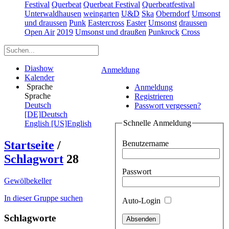
Festival
Querbeat
Querbeat Festival
Querbeatfestival
Unterwaldhausen
weingarten
U&D
Ska
Oberndorf
Umsonst
und draussen
Punk
Eastercross
Easter
Umsonst
draussen
Open Air
2019
Umsonst und draußen
Punkrock
Cross
Diashow
Anmeldung
Kalender
Sprache
Anmeldung
Sprache
Registrieren
Deutsch
Passwort vergessen?
[DE]
Deutsch
Schnelle Anmeldung
English [US]
English
Startseite
/
Benutzername
Schlagwort
28
Passwort
Gewölbekeller
In dieser Gruppe suchen
Auto-Login
Schlagworte