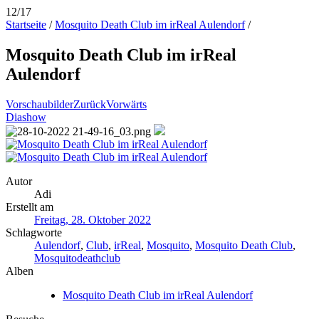
12/17
Startseite
/
Mosquito Death Club im irReal Aulendorf
/
Mosquito Death Club im irReal
Aulendorf
Vorschaubilder
Zurück
Vorwärts
Diashow
Autor
Adi
Erstellt am
Freitag, 28. Oktober 2022
Schlagworte
Aulendorf
,
Club
,
irReal
,
Mosquito
,
Mosquito Death Club
,
Mosquitodeathclub
Alben
Mosquito Death Club im irReal Aulendorf