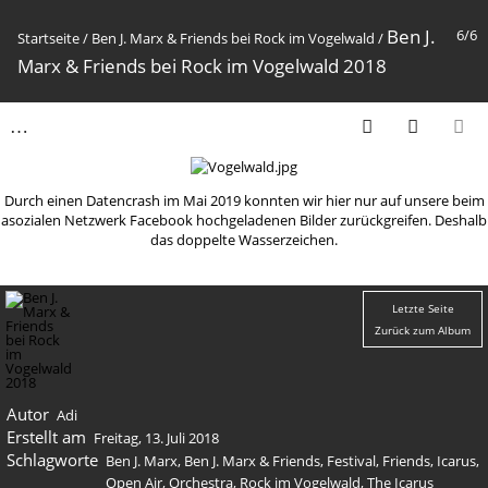
Ben J.
6/6
Startseite
/
Ben J. Marx & Friends bei Rock im Vogelwald
/
Marx & Friends bei Rock im Vogelwald 2018
Durch einen Datencrash im Mai 2019 konnten wir hier nur auf unsere beim
asozialen Netzwerk Facebook hochgeladenen Bilder zurückgreifen. Deshalb
das doppelte Wasserzeichen.
Letzte Seite
Zurück zum Album
Autor
Adi
Erstellt am
Freitag, 13. Juli 2018
Schlagworte
Ben J. Marx
,
Ben J. Marx & Friends
,
Festival
,
Friends
,
Icarus
,
Open Air
,
Orchestra
,
Rock im Vogelwald
,
The Icarus