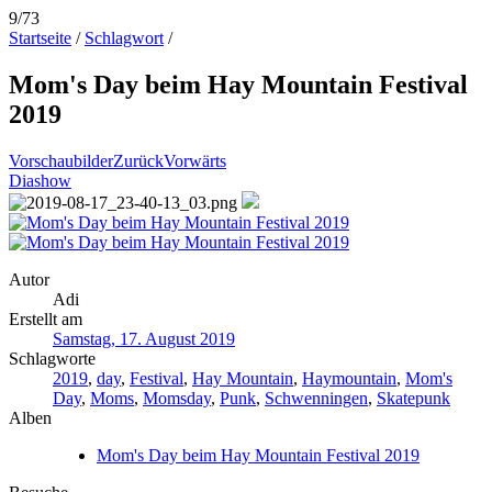
9/73
Startseite
/
Schlagwort
/
Mom's Day beim Hay Mountain Festival
2019
Vorschaubilder
Zurück
Vorwärts
Diashow
Autor
Adi
Erstellt am
Samstag, 17. August 2019
Schlagworte
2019
,
day
,
Festival
,
Hay Mountain
,
Haymountain
,
Mom's
Day
,
Moms
,
Momsday
,
Punk
,
Schwenningen
,
Skatepunk
Alben
Mom's Day beim Hay Mountain Festival 2019