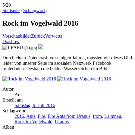
5/20
Startseite
/
Schlagwort
/
Rock im Vogelwald 2016
Vorschaubilder
Zurück
Vorwärts
Diashow
Durch einen Datencrash vor einigen Jahren, mussten wir dieses Bild
leider von unserer Seite im asozialen Netzwerk Facebook
runterladen. Deshalb die beiden Wasserzeichen im Bild.
Autor
Adi
Erstellt am
Samstag, 9. Juli 2016
Schlagworte
2016
,
Ants
,
Fire
,
Fire Ants from Uranus
,
from
,
Laimnau
,
Rock im Vogelwald
,
Uranus
Alben