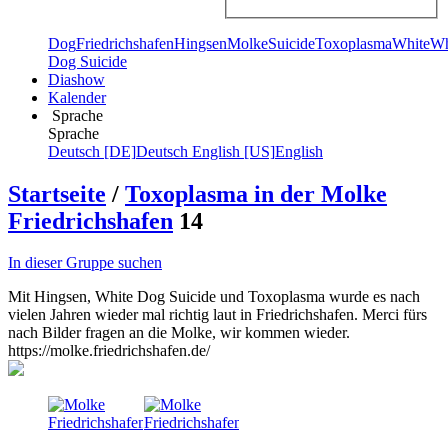
Dog
Friedrichshafen
Hingsen
Molke
Suicide
Toxoplasma
White
Wh
Dog Suicide
Diashow
Kalender
Sprache
Sprache
Deutsch [DE]
Deutsch
English [US]
English
Startseite
/
Toxoplasma in der Molke
Friedrichshafen
14
In dieser Gruppe suchen
Mit Hingsen, White Dog Suicide und Toxoplasma wurde es nach
vielen Jahren wieder mal richtig laut in Friedrichshafen. Merci fürs
nach Bilder fragen an die Molke, wir kommen wieder.
https://molke.friedrichshafen.de/