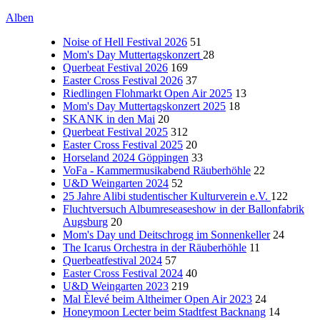
Alben
Noise of Hell Festival 2026
51
Mom's Day Muttertagskonzert
28
Querbeat Festival 2026
169
Easter Cross Festival 2026
37
Riedlingen Flohmarkt Open Air 2025
13
Mom's Day Muttertagskonzert 2025
18
SKANK in den Mai
20
Querbeat Festival 2025
312
Easter Cross Festival 2025
20
Horseland 2024 Göppingen
33
VoFa - Kammermusikabend Räuberhöhle
22
U&D Weingarten 2024
52
25 Jahre Alibi studentischer Kulturverein e.V.
122
Fluchtversuch Albumreseaseshow in der Ballonfabrik
Augsburg
20
Mom's Day und Deitschrogg im Sonnenkeller
24
The Icarus Orchestra in der Räuberhöhle
11
Querbeatfestival 2024
57
Easter Cross Festival 2024
40
U&D Weingarten 2023
219
Mal Èlevé beim Altheimer Open Air 2023
24
Honeymoon Lecter beim Stadtfest Backnang
14