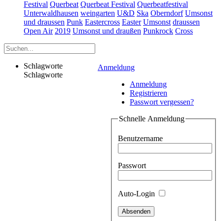
Festival
Querbeat
Querbeat Festival
Querbeatfestival
Unterwaldhausen
weingarten
U&D
Ska
Oberndorf
Umsonst
und draussen
Punk
Eastercross
Easter
Umsonst
draussen
Open Air
2019
Umsonst und draußen
Punkrock
Cross
Schlagworte
Anmeldung
Schlagworte
Anmeldung
Registrieren
Passwort vergessen?
Schnelle Anmeldung
Benutzername
Passwort
Auto-Login