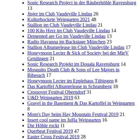
Sonic Research Project in der Räuberhöhle Ravensburg
13
Jinjer im Club Vaudeville Lindau
26
Kulturhockete Weingarten 2021
48
Stallion im Club Vaudeville Lindau
21
100 Kilo Herz im Club Vaudeville Lindau
14
Demented are Go im Vaudeville Lindau
13
Radio Havanna im Backstage München
23
Stallion Albumrelease im Club Vaudeville Lindau
17
Honeymoon Lecter & Sick of Society bei der MieV
Geislingen
21
Sonic Research Projekt im Douala Ravensburg
14
Mosquito Death Club & Sons of Lee Majors in
Biberach
17
Honeymoon Lecter im Epplehaus Tübingen
8
Das Kartoffel Albumrelease in Schramberg
18
Crossover Festival Oberndorf
31
U&D Weingarten 2019
63
Gravel in the Basement & Das Kartoffel in Weingarten
8
Mom's Day beim Hay Mountain Festival 2019
21
Insert cool name im JuHa Weingarten
16
Die Höhle rockt
11
Querbeat Festival 2019
47
Easter Cross Festival 2019
28