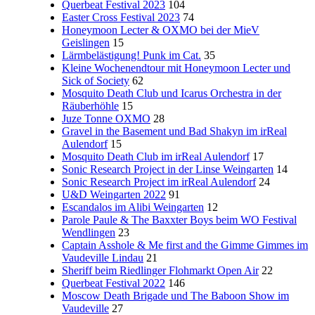
Querbeat Festival 2023
104
Easter Cross Festival 2023
74
Honeymoon Lecter & OXMO bei der MieV
Geislingen
15
Lärmbelästigung! Punk im Cat.
35
Kleine Wochenendtour mit Honeymoon Lecter und
Sick of Society
62
Mosquito Death Club und Icarus Orchestra in der
Räuberhöhle
15
Juze Tonne OXMO
28
Gravel in the Basement und Bad Shakyn im irReal
Aulendorf
15
Mosquito Death Club im irReal Aulendorf
17
Sonic Research Project in der Linse Weingarten
14
Sonic Research Project im irReal Aulendorf
24
U&D Weingarten 2022
91
Escandalos im Alibi Weingarten
12
Parole Paule & The Baxxter Boys beim WO Festival
Wendlingen
23
Captain Asshole & Me first and the Gimme Gimmes im
Vaudeville Lindau
21
Sheriff beim Riedlinger Flohmarkt Open Air
22
Querbeat Festival 2022
146
Moscow Death Brigade und The Baboon Show im
Vaudeville
27