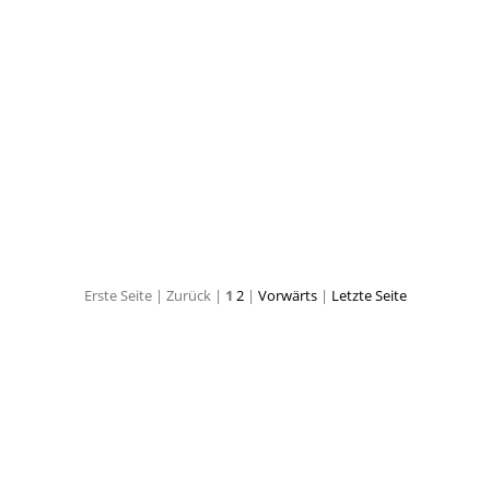
U&D Weingarten 2017
U&D Weingarten 2017
ten 2017
U&D Weingarten 2017
U&D Weingarte
Erste Seite |
Zurück |
1
2
|
Vorwärts
|
Letzte Seite