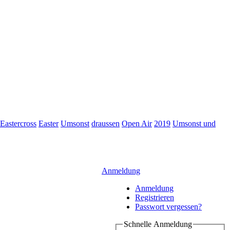
Eastercross
Easter
Umsonst
draussen
Open Air
2019
Umsonst und
Anmeldung
Anmeldung
Registrieren
Passwort vergessen?
Schnelle Anmeldung