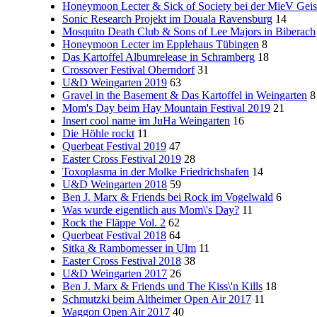
Honeymoon Lecter & Sick of Society bei der MieV Geis
Sonic Research Projekt im Douala Ravensburg
14
Mosquito Death Club & Sons of Lee Majors in Biberach
Honeymoon Lecter im Epplehaus Tübingen
8
Das Kartoffel Albumrelease in Schramberg
18
Crossover Festival Oberndorf
31
U&D Weingarten 2019
63
Gravel in the Basement & Das Kartoffel in Weingarten
8
Mom's Day beim Hay Mountain Festival 2019
21
Insert cool name im JuHa Weingarten
16
Die Höhle rockt
11
Querbeat Festival 2019
47
Easter Cross Festival 2019
28
Toxoplasma in der Molke Friedrichshafen
14
U&D Weingarten 2018
59
Ben J. Marx & Friends bei Rock im Vogelwald
6
Was wurde eigentlich aus Mom\'s Day?
11
Rock the Fläppe Vol. 2
62
Querbeat Festival 2018
64
Sitka & Rambomesser in Ulm
11
Easter Cross Festival 2018
38
U&D Weingarten 2017
26
Ben J. Marx & Friends und The Kiss\'n Kills
18
Schmutzki beim Altheimer Open Air 2017
11
Waggon Open Air 2017
40