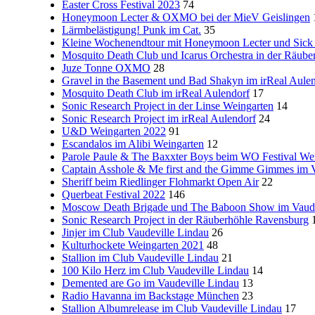
Easter Cross Festival 2023
74
Honeymoon Lecter & OXMO bei der MieV Geislingen
Lärmbelästigung! Punk im Cat.
35
Kleine Wochenendtour mit Honeymoon Lecter und Sick 
Mosquito Death Club und Icarus Orchestra in der Räube
Juze Tonne OXMO
28
Gravel in the Basement und Bad Shakyn im irReal Aule
Mosquito Death Club im irReal Aulendorf
17
Sonic Research Project in der Linse Weingarten
14
Sonic Research Project im irReal Aulendorf
24
U&D Weingarten 2022
91
Escandalos im Alibi Weingarten
12
Parole Paule & The Baxxter Boys beim WO Festival We
Captain Asshole & Me first and the Gimme Gimmes im V
Sheriff beim Riedlinger Flohmarkt Open Air
22
Querbeat Festival 2022
146
Moscow Death Brigade und The Baboon Show im Vaude
Sonic Research Project in der Räuberhöhle Ravensburg
Jinjer im Club Vaudeville Lindau
26
Kulturhockete Weingarten 2021
48
Stallion im Club Vaudeville Lindau
21
100 Kilo Herz im Club Vaudeville Lindau
14
Demented are Go im Vaudeville Lindau
13
Radio Havanna im Backstage München
23
Stallion Albumrelease im Club Vaudeville Lindau
17