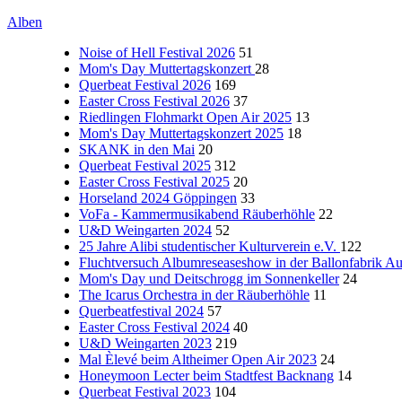
Alben
Noise of Hell Festival 2026
51
Mom's Day Muttertagskonzert
28
Querbeat Festival 2026
169
Easter Cross Festival 2026
37
Riedlingen Flohmarkt Open Air 2025
13
Mom's Day Muttertagskonzert 2025
18
SKANK in den Mai
20
Querbeat Festival 2025
312
Easter Cross Festival 2025
20
Horseland 2024 Göppingen
33
VoFa - Kammermusikabend Räuberhöhle
22
U&D Weingarten 2024
52
25 Jahre Alibi studentischer Kulturverein e.V.
122
Fluchtversuch Albumreseaseshow in der Ballonfabrik A
Mom's Day und Deitschrogg im Sonnenkeller
24
The Icarus Orchestra in der Räuberhöhle
11
Querbeatfestival 2024
57
Easter Cross Festival 2024
40
U&D Weingarten 2023
219
Mal Èlevé beim Altheimer Open Air 2023
24
Honeymoon Lecter beim Stadtfest Backnang
14
Querbeat Festival 2023
104