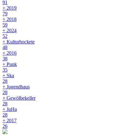
91
+ 2019
79
+ 2018
59
+ 2024
52
+ Kulturhockete
48
+ 2016
38
+ Punk
35
+ Ska
28
+ Jugendhaus
28
+ Gewölbekeller
28
+ JuHa
28
+ 2017
26