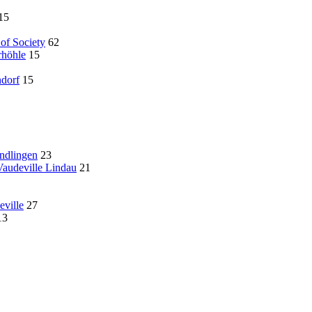
15
of Society
62
rhöhle
15
ndorf
15
ndlingen
23
audeville Lindau
21
ville
27
13