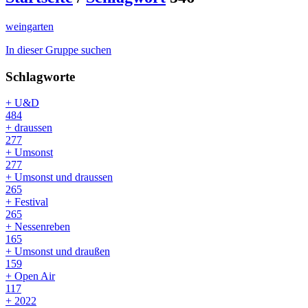
weingarten
In dieser Gruppe suchen
Schlagworte
+ U&D
484
+ draussen
277
+ Umsonst
277
+ Umsonst und draussen
265
+ Festival
265
+ Nessenreben
165
+ Umsonst und draußen
159
+ Open Air
117
+ 2022