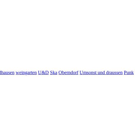
dhausen
weingarten
U&D
Ska
Oberndorf
Umsonst und draussen
Punk