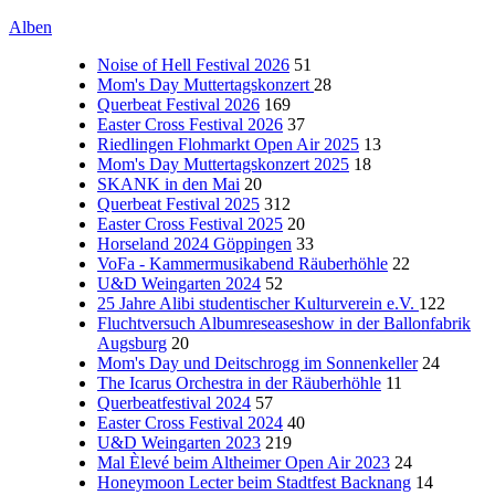
Alben
Noise of Hell Festival 2026
51
Mom's Day Muttertagskonzert
28
Querbeat Festival 2026
169
Easter Cross Festival 2026
37
Riedlingen Flohmarkt Open Air 2025
13
Mom's Day Muttertagskonzert 2025
18
SKANK in den Mai
20
Querbeat Festival 2025
312
Easter Cross Festival 2025
20
Horseland 2024 Göppingen
33
VoFa - Kammermusikabend Räuberhöhle
22
U&D Weingarten 2024
52
25 Jahre Alibi studentischer Kulturverein e.V.
122
Fluchtversuch Albumreseaseshow in der Ballonfabrik
Augsburg
20
Mom's Day und Deitschrogg im Sonnenkeller
24
The Icarus Orchestra in der Räuberhöhle
11
Querbeatfestival 2024
57
Easter Cross Festival 2024
40
U&D Weingarten 2023
219
Mal Èlevé beim Altheimer Open Air 2023
24
Honeymoon Lecter beim Stadtfest Backnang
14