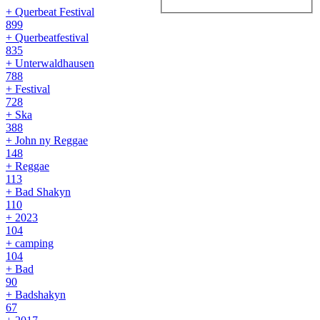
+ Querbeat Festival
899
+ Querbeatfestival
835
+ Unterwaldhausen
788
+ Festival
728
+ Ska
388
+ John ny Reggae
148
+ Reggae
113
+ Bad Shakyn
110
+ 2023
104
+ camping
104
+ Bad
90
+ Badshakyn
67