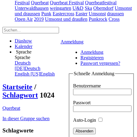
Festival
Querbeat
Querbeat Festival
Querbeatfestival
Unterwaldhausen
weingarten
U&D
Ska
Oberndorf
Umsonst
und draussen
Punk
Eastercross
Easter
Umsonst
draussen
Open Air
2019
Umsonst und draußen
Punkrock
Cross
Diashow
Anmeldung
Kalender
Sprache
Anmeldung
Sprache
Registrieren
Deutsch
Passwort vergessen?
[DE]
Deutsch
Schnelle Anmeldung
English [US]
English
Startseite
/
Benutzername
Schlagwort
1024
Passwort
Querbeat
In dieser Gruppe suchen
Auto-Login
Schlagworte