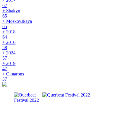
+ 2017
67
+ Shakyn
65
+ Moskovskaya
65
+ 2018
64
+ 2016
58
+ 2024
57
+ 2019
47
+ Cimarons
37