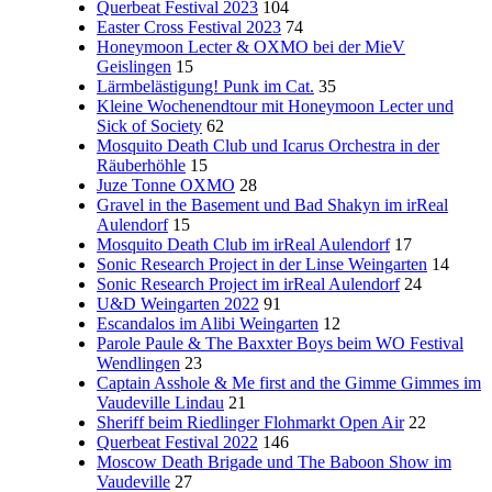
Querbeat Festival 2023
104
Easter Cross Festival 2023
74
Honeymoon Lecter & OXMO bei der MieV
Geislingen
15
Lärmbelästigung! Punk im Cat.
35
Kleine Wochenendtour mit Honeymoon Lecter und
Sick of Society
62
Mosquito Death Club und Icarus Orchestra in der
Räuberhöhle
15
Juze Tonne OXMO
28
Gravel in the Basement und Bad Shakyn im irReal
Aulendorf
15
Mosquito Death Club im irReal Aulendorf
17
Sonic Research Project in der Linse Weingarten
14
Sonic Research Project im irReal Aulendorf
24
U&D Weingarten 2022
91
Escandalos im Alibi Weingarten
12
Parole Paule & The Baxxter Boys beim WO Festival
Wendlingen
23
Captain Asshole & Me first and the Gimme Gimmes im
Vaudeville Lindau
21
Sheriff beim Riedlinger Flohmarkt Open Air
22
Querbeat Festival 2022
146
Moscow Death Brigade und The Baboon Show im
Vaudeville
27