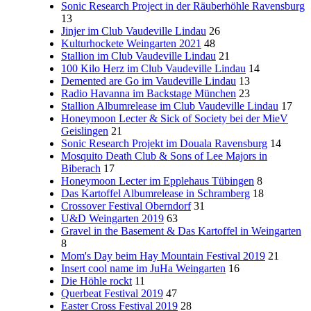
Sonic Research Project in der Räuberhöhle Ravensburg
13
Jinjer im Club Vaudeville Lindau
26
Kulturhockete Weingarten 2021
48
Stallion im Club Vaudeville Lindau
21
100 Kilo Herz im Club Vaudeville Lindau
14
Demented are Go im Vaudeville Lindau
13
Radio Havanna im Backstage München
23
Stallion Albumrelease im Club Vaudeville Lindau
17
Honeymoon Lecter & Sick of Society bei der MieV
Geislingen
21
Sonic Research Projekt im Douala Ravensburg
14
Mosquito Death Club & Sons of Lee Majors in
Biberach
17
Honeymoon Lecter im Epplehaus Tübingen
8
Das Kartoffel Albumrelease in Schramberg
18
Crossover Festival Oberndorf
31
U&D Weingarten 2019
63
Gravel in the Basement & Das Kartoffel in Weingarten
8
Mom's Day beim Hay Mountain Festival 2019
21
Insert cool name im JuHa Weingarten
16
Die Höhle rockt
11
Querbeat Festival 2019
47
Easter Cross Festival 2019
28