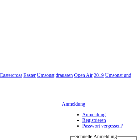
Eastercross
Easter
Umsonst
draussen
Open Air
2019
Umsonst und
Anmeldung
Anmeldung
Registrieren
Passwort vergessen?
Schnelle Anmeldung