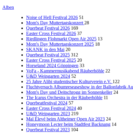
Alben
Noise of Hell Festival 2026
51
Mom's Day Muttertagskonzert
28
Querbeat Festival 2026
169
Easter Cross Festival 2026
37
Riedlingen Flohmarkt Open Air 2025
13
Mom's Day Muttertagskonzert 2025
18
SKANK in den Mai
20
Querbeat Festival 2025
312
Easter Cross Festival 2025
20
Horseland 2024 Göppingen
33
VoFa - Kammermusikabend Räuberhöhle
22
U&D Weingarten 2024
52
25 Jahre Alibi studentischer Kulturverein e.V.
122
Fluchtversuch Albumreseaseshow in der Ballonfabrik A
Mom's Day und Deitschrogg im Sonnenkeller
24
The Icarus Orchestra in der Räuberhöhle
11
Querbeatfestival 2024
57
Easter Cross Festival 2024
40
U&D Weingarten 2023
219
Mal Èlevé beim Altheimer Open Air 2023
24
Honeymoon Lecter beim Stadtfest Backnang
14
Querbeat Festival 2023
104