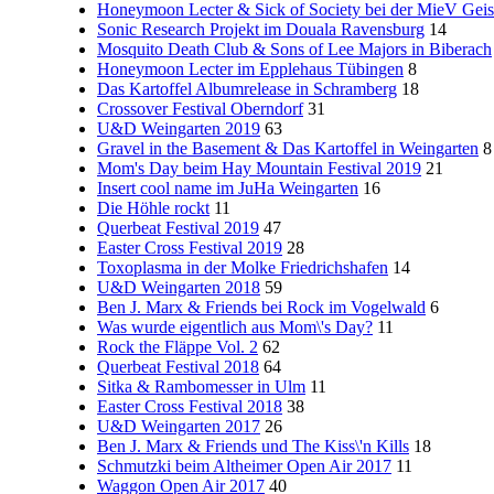
Honeymoon Lecter & Sick of Society bei der MieV Geis
Sonic Research Projekt im Douala Ravensburg
14
Mosquito Death Club & Sons of Lee Majors in Biberach
Honeymoon Lecter im Epplehaus Tübingen
8
Das Kartoffel Albumrelease in Schramberg
18
Crossover Festival Oberndorf
31
U&D Weingarten 2019
63
Gravel in the Basement & Das Kartoffel in Weingarten
8
Mom's Day beim Hay Mountain Festival 2019
21
Insert cool name im JuHa Weingarten
16
Die Höhle rockt
11
Querbeat Festival 2019
47
Easter Cross Festival 2019
28
Toxoplasma in der Molke Friedrichshafen
14
U&D Weingarten 2018
59
Ben J. Marx & Friends bei Rock im Vogelwald
6
Was wurde eigentlich aus Mom\'s Day?
11
Rock the Fläppe Vol. 2
62
Querbeat Festival 2018
64
Sitka & Rambomesser in Ulm
11
Easter Cross Festival 2018
38
U&D Weingarten 2017
26
Ben J. Marx & Friends und The Kiss\'n Kills
18
Schmutzki beim Altheimer Open Air 2017
11
Waggon Open Air 2017
40