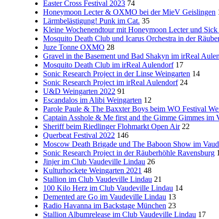
Easter Cross Festival 2023
74
Honeymoon Lecter & OXMO bei der MieV Geislingen
Lärmbelästigung! Punk im Cat.
35
Kleine Wochenendtour mit Honeymoon Lecter und Sick 
Mosquito Death Club und Icarus Orchestra in der Räube
Juze Tonne OXMO
28
Gravel in the Basement und Bad Shakyn im irReal Aule
Mosquito Death Club im irReal Aulendorf
17
Sonic Research Project in der Linse Weingarten
14
Sonic Research Project im irReal Aulendorf
24
U&D Weingarten 2022
91
Escandalos im Alibi Weingarten
12
Parole Paule & The Baxxter Boys beim WO Festival We
Captain Asshole & Me first and the Gimme Gimmes im V
Sheriff beim Riedlinger Flohmarkt Open Air
22
Querbeat Festival 2022
146
Moscow Death Brigade und The Baboon Show im Vaude
Sonic Research Project in der Räuberhöhle Ravensburg
Jinjer im Club Vaudeville Lindau
26
Kulturhockete Weingarten 2021
48
Stallion im Club Vaudeville Lindau
21
100 Kilo Herz im Club Vaudeville Lindau
14
Demented are Go im Vaudeville Lindau
13
Radio Havanna im Backstage München
23
Stallion Albumrelease im Club Vaudeville Lindau
17