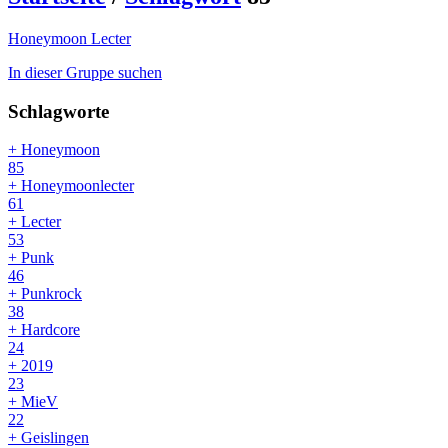
Honeymoon Lecter
In dieser Gruppe suchen
Schlagworte
+ Honeymoon
85
+ Honeymoonlecter
61
+ Lecter
53
+ Punk
46
+ Punkrock
38
+ Hardcore
24
+ 2019
23
+ MieV
22
+ Geislingen