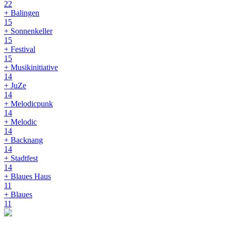
22
+ Balingen
15
+ Sonnenkeller
15
+ Festival
15
+ Musikinitiative
14
+ JuZe
14
+ Melodicpunk
14
+ Melodic
14
+ Backnang
14
+ Stadtfest
14
+ Blaues Haus
11
+ Blaues
11