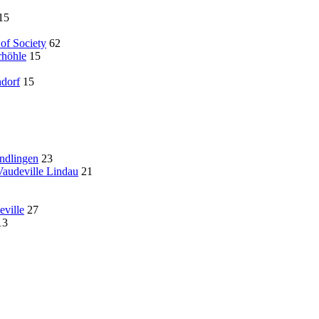
15
of Society
62
rhöhle
15
ndorf
15
ndlingen
23
audeville Lindau
21
ville
27
13