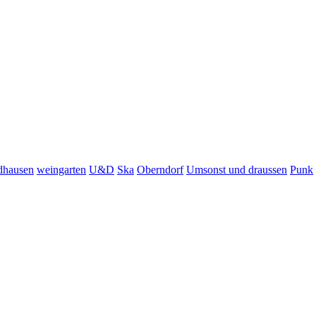
dhausen
weingarten
U&D
Ska
Oberndorf
Umsonst und draussen
Punk