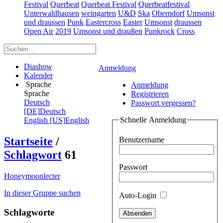
Festival
Querbeat
Querbeat Festival
Querbeatfestival
Unterwaldhausen
weingarten
U&D
Ska
Oberndorf
Umsonst
und draussen
Punk
Eastercross
Easter
Umsonst
draussen
Open Air
2019
Umsonst und draußen
Punkrock
Cross
Diashow
Anmeldung
Kalender
Sprache
Anmeldung
Sprache
Registrieren
Deutsch
Passwort vergessen?
[DE]
Deutsch
Schnelle Anmeldung
English [US]
English
Startseite
/
Benutzername
Schlagwort
61
Passwort
Honeymoonlecter
In dieser Gruppe suchen
Auto-Login
Schlagworte