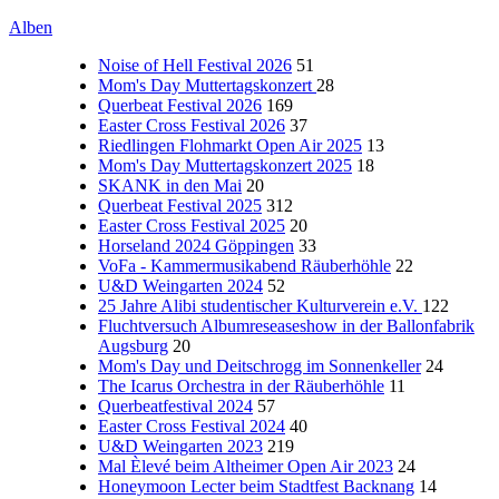
Alben
Noise of Hell Festival 2026
51
Mom's Day Muttertagskonzert
28
Querbeat Festival 2026
169
Easter Cross Festival 2026
37
Riedlingen Flohmarkt Open Air 2025
13
Mom's Day Muttertagskonzert 2025
18
SKANK in den Mai
20
Querbeat Festival 2025
312
Easter Cross Festival 2025
20
Horseland 2024 Göppingen
33
VoFa - Kammermusikabend Räuberhöhle
22
U&D Weingarten 2024
52
25 Jahre Alibi studentischer Kulturverein e.V.
122
Fluchtversuch Albumreseaseshow in der Ballonfabrik
Augsburg
20
Mom's Day und Deitschrogg im Sonnenkeller
24
The Icarus Orchestra in der Räuberhöhle
11
Querbeatfestival 2024
57
Easter Cross Festival 2024
40
U&D Weingarten 2023
219
Mal Èlevé beim Altheimer Open Air 2023
24
Honeymoon Lecter beim Stadtfest Backnang
14