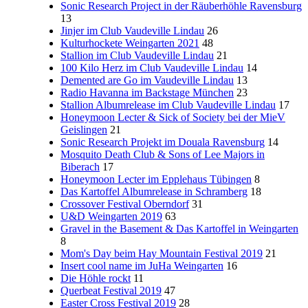
Sonic Research Project in der Räuberhöhle Ravensburg
13
Jinjer im Club Vaudeville Lindau
26
Kulturhockete Weingarten 2021
48
Stallion im Club Vaudeville Lindau
21
100 Kilo Herz im Club Vaudeville Lindau
14
Demented are Go im Vaudeville Lindau
13
Radio Havanna im Backstage München
23
Stallion Albumrelease im Club Vaudeville Lindau
17
Honeymoon Lecter & Sick of Society bei der MieV
Geislingen
21
Sonic Research Projekt im Douala Ravensburg
14
Mosquito Death Club & Sons of Lee Majors in
Biberach
17
Honeymoon Lecter im Epplehaus Tübingen
8
Das Kartoffel Albumrelease in Schramberg
18
Crossover Festival Oberndorf
31
U&D Weingarten 2019
63
Gravel in the Basement & Das Kartoffel in Weingarten
8
Mom's Day beim Hay Mountain Festival 2019
21
Insert cool name im JuHa Weingarten
16
Die Höhle rockt
11
Querbeat Festival 2019
47
Easter Cross Festival 2019
28