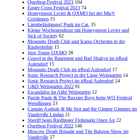
Querbeat Festival 2023
104
Easter Cross Festival 2023
74
Honeymoon Lecter & OXMO bei der MieV
Geislingen
15
Lärmbelästigung! Punk im Cat.
35
Kleine Wochenendtour mit Honeymoon Lecter und
Sick of Society
62
Mosquito Death Club und Icarus Orchestra in der
Räuberhöhle
15
Juze Tonne OXMO
28
Gravel in the Basement und Bad Shakyn im irReal
Aulendorf
15
Mosquito Death Club im irReal Aulendorf
17
Sonic Research Project in der Linse Weingarten
14
Sonic Research Project im irReal Aulendorf
24
U&D Weingarten 2022
91
Escandalos im Alibi Weingarten
12
Parole Paule & The Baxxter Boys beim WO Festival
Wendlingen
23
Captain Asshole & Me first and the Gimme Gimmes im
Vaudeville Lindau
21
Sheriff beim Riedlinger Flohmarkt Open Air
22
Querbeat Festival 2022
146
Moscow Death Brigade und The Baboon Show im
Vaudeville
27