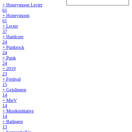
+ Honeymoon Lecter
61
+ Honeymoon
61
+ Lecter
37
+ Hardcore
24
+ Punkrock
24
+ Punk
24
+ 2019
23
+ Festival
15
+ Geislingen
14
+ MieV
14
+ Musikinitiative
14
+ Balingen
13