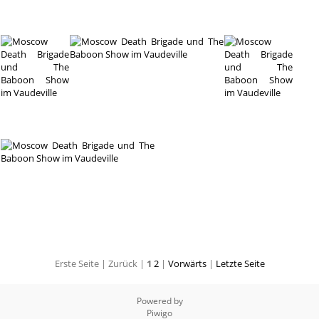
Erste Seite |
Zurück |
1
2
|
Vorwärts
|
Letzte Seite
Powered by
Piwigo