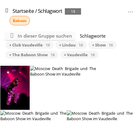
Startseite
/
Schlagwort
18
Baboon
In dieser Gruppe suchen
Schlagworte
+ Club Vaudeville
18
+ Lindau
18
+ Show
18
+ The Baboon Show
18
+ Vaudeville
18